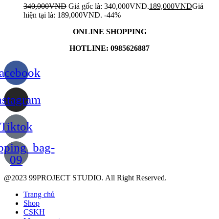
340,000
VND
Giá gốc là: 340,000VND.
189,000
VND
Giá
hiện tại là: 189,000VND.
-44%
ONLINE SHOPPING
HOTLINE: 0985626887
acebook
nstagram
Tiktok
pping_bag-
09
@2023 99PROJECT STUDIO. All Right Reserved.
Trang chủ
Shop
CSKH