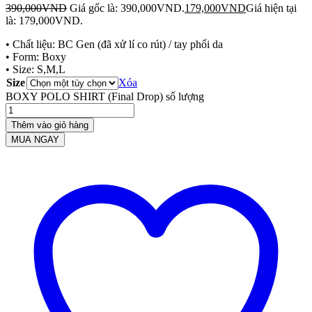
390,000
VND
Giá gốc là: 390,000VND.
179,000
VND
Giá hiện tại
là: 179,000VND.
• Chất liệu: BC Gen (đã xử lí co rút) / tay phối da
• Form: Boxy
• Size: S,M,L
Size
Xóa
BOXY POLO SHIRT (Final Drop) số lượng
Thêm vào giỏ hàng
MUA NGAY