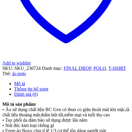
Add to wishlist
SKU:
SKU_230724
Danh mục:
FINAL DROP
,
POLO
,
T-SHIRT
Thẻ:
áo polo
Mô tả
Thông tin bổ sung
Đánh giá (0)
Mô tả sản phẩm:
• Áo sử dụng chất liệu BC Gen có thun co giãn thoải mái khi mặc,là
chất liệu thoáng mát,thấm hút tốt,mềm mại và tuổi thọ cao
• Tay phối da đảm bảo sử dụng được lâu năm
• Nút đúc kim loại chống gỉ
• Form áo Boxy chia tỉ lệ 1/3 cơ thể tôn dáng người mặc